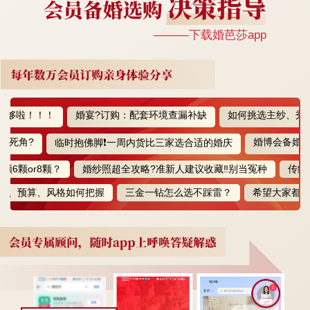
———下载婚芭莎app
啦！！！
婚宴?订购：配套环境查漏补缺
如何挑选主纱、秀禾、
角?
婚博会备婚医美
临时抱佛脚❗️一周内货比三家选合适的婚庆
颗or8颗？
婚纱照超全攻略?准新人建议收藏‼️别当冤种
传统婚俗
、预算、风格如何把握
三金一钻怎么选不踩雷？
希望大家都能遇到