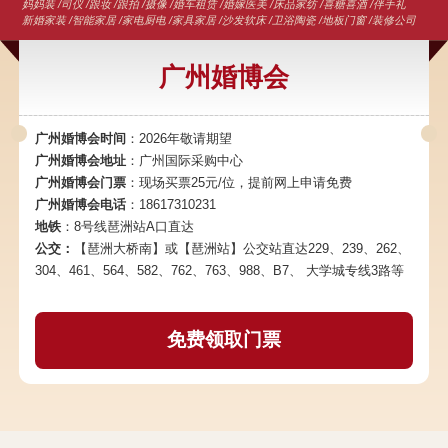
妈妈装 /司仪 /跟妆 /跟拍 /摄像 /婚车租赁 /婚嫁医美 /床品家纺 /喜糖喜酒 /伴手礼
新婚家装 /智能家居 /家电厨电 /家具家居 /沙发软床 /卫浴陶瓷 /地板门窗 /装修公司
广州婚博会
广州婚博会时间
：2026年敬请期望
广州婚博会地址
：广州国际采购中心
广州婚博会门票
：现场买票25元/位，提前网上申请免费
广州婚博会电话
：18617310231
地铁
：8号线琶洲站A口直达
公交：
【琶洲大桥南】或【琶洲站】公交站直达229、239、262、
304、461、564、582、762、763、988、B7、 大学城专线3路等
免费领取门票