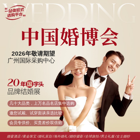
2026年敬请期望
广州国际采购中心
几十大品类，上万名品名店集中选购
邀您试戴、试穿面谈亲选比较
会员专供价、买贵差价双倍赔
婚宴酒店 /黄金珠宝 /婚礼策划 /海外婚礼 /婚纱摄影 /全球旅拍 /男士礼服 /女士婚纱